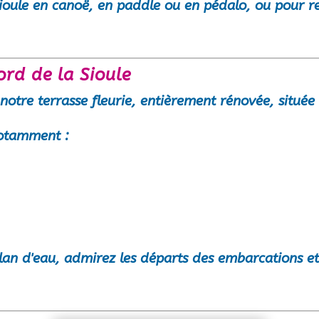
Sioule en
canoë
, en
paddle
ou en
pédalo
, ou pour r
ord de la Sioule
 notre
terrasse fleurie
, entièrement rénovée, située 
otamment :
plan d'eau, admirez les départs des embarcations et