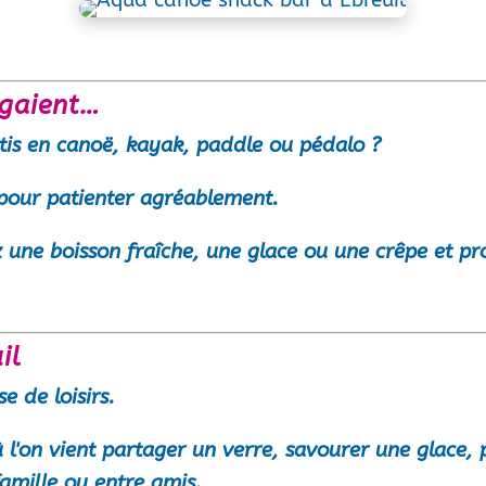
agaient…
tis en
canoë
,
kayak
,
paddle
ou
pédalo
?
 pour patienter agréablement.
z une boisson fraîche, une glace ou une crêpe et pr
il
e de loisirs.
où l'on vient partager un verre, savourer une glace
amille ou entre amis.