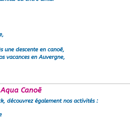
e
,
ès une descente en canoë,
s vacances en Auvergne,
à Aqua Canoë
k, découvrez également nos activités :
e